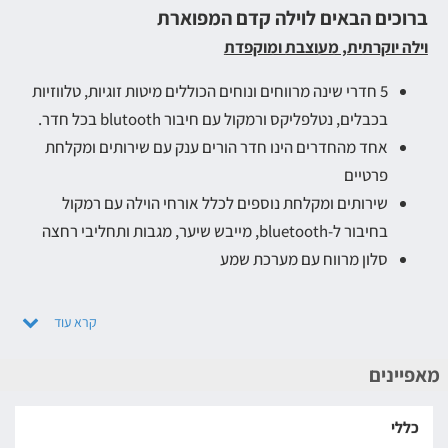
ברוכים הבאים לוילה קדם המפוארת
וילה יוקרתית, מעוצבת ומוקפדת
5 חדרי שינה מרווחים ונוחים הכוללים מיטות זוגיות, טלווזיות
בכבלים, נטלפליקס ורמקול עם חיבור blutooth בכל חדר.
אחד מהחדרים הינו חדר הורים ענק עם שירותים ומקלחת
פרטיים
שירותים ומקלחת נוספים לכלל אורחי הוילה עם רמקול
בחיבור ל-bluetooth, מייבש שיער, מגבות ותחליבי רחצה
סלון מרווח עם מערכת שמע
מטבח מאובזר היטב עם מקרר, קומקום, פינת קפה, מכונת
קפה עם קפסולות, תנור, כיריים, מדיח כלים, כלי הגשה וכלי
בישול
מאפיינים
בחצר הוילה
בריכה גדולה
מרעננת בימי הקיץ החמים ומחוממת.
כללי
מסביב לבריכה רצפת דק, פינות ישיבה נוחות, ריהוט גן וערסל ישיבה