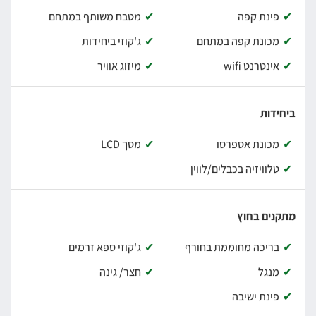
מרגיע,
פינת קפה
מטבח משותף במתחם
עוד במתחם החוץ
ג'קוזי ספא ענק לעד 10 איש
, מטבח חיצוני
מכונת קפה במתחם
ג'קוזי ביחידות
מאובזר היטב עם
מנגל
וכל הנדרש לבישול ארוחה טובה
אינטרנט wifi
מיזוג אוויר
נוף מדברי מהפנט
הוילה עטופה נוף מדבר קסום ונמצאת מרחק הליכה קצרצר
ביחידות
מתצפית הר גמל המהממת.
עוד בסביבה הקרובה:
מכונת אספרסו
מסך LCD
טלוויזיה בכבלים/לווין
פאבים
מסעדות
מכתש רמון
מתקנים בחוץ
מצפה כוכבים
בריכה מחוממת בחורף
ג'קוזי ספא זרמים
חוות האלפקות
מנגל
חצר/ גינה
פינת ישיבה